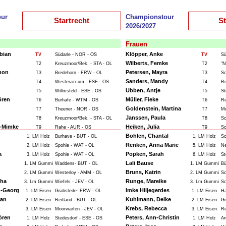
ur
Championstour
Startrecht
St
2026/2027
Frauen
bian
Klöpper, Anke
TV
Südarle - NOR - OS
TV
Sü
Wilberts, Femke
T2
Kreuzmoor/Bek. - STA - OL
T2
"N
mon
Petersen, Mayra
T3
Bredehorn - FRW - OL
T3
Sc
Sanders, Mandy
T4
Westeraccum - ESE - OS
T4
Re
Ubben, Antje
T5
Willmsfeld - ESE - OS
T5
St
ören
Müller, Fieke
T6
Burhafe - WTM - OS
T6
Re
Goldenstein, Martina
T7
Theener - NOR - OS
T7
Mo
Janssen, Paula
T8
Kreuzmoor/Bek. - STA - OL
T8
Sc
t-Mimke
Heiken, Julia
T9
Rahe - AUR - OS
T9
Sc
Bohlen, Chantal
1. LM Holz
Burhave - BUT - OL
1. LM Holz
Sc
Renken, Anna Marie
2. LM Holz
Spohle - WAT - OL
5. LM Holz
Ne
a
Popken, Sarah
3. LM Holz
Spohle - WAT - OL
6. LM Holz
St
Lali Bause
1. LM Gummi
Waddens- BUT - OL
1. LM Gummi
Bü
Bruns, Katrin
2. LM Gummi
Westerloy - AMM - OL
2. LM Gummi
Sc
ha
Runge, Mareike
3. Lm Gummi
Wiefels - JEV - OL
3. Lm Gummi
Sc
d-Georg
Imke Hiljegerdes
1. LM Eisen
Grabstede- FRW - OL
1. LM Eisen
Ha
ian
Kuhlmann, Deike
2. LM Eisen
Reitland - BUT - OL
2. LM Eisen
Gr
Krebs, Rebecca
3. LM Eisen
Moorwarfen - JEV - OL
3. LM Eisen
Re
ören
Peters, Ann-Christin
1. LM Holz
Stedesdorf - ESE - OS
1. LM Holz
Ar