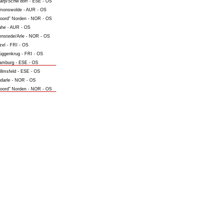
arp/Schw'dorf - ESE - OS
monswolde - AUR - OS
oord" Norden - NOR - OS
he - AUR - OS
nstede/Arle - NOR - OS
zel - FRI - OS
ggenkrug - FRI - OS
mburg - ESE - OS
llmsfeld - ESE - OS
darle - NOR - OS
oord" Norden - NOR - OS