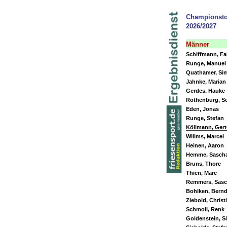
Championsto
2026/2027
Männer
Schiffmann, Fa
Runge, Manuel
Quathamer, Si
Jahnke, Marian
Gerdes, Hauke
Rothenburg, S
Eden, Jonas
Runge, Stefan
Köllmann, Ger
Willms, Marcel
Heinen, Aaron
Hemme, Sasch
Bruns, Thore
Thien, Marc
Remmers, Sasc
Bohlken, Bern
Ziebold, Christ
Schmoll, Renk
Goldenstein, S