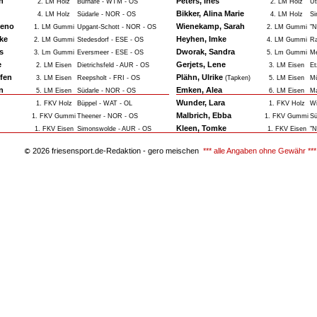
n
Peters, Ines
2. LM Holz
Burhafe - WTM - OS
2. LM Holz
Ut
Bikker, Alina Marie
4. LM Holz
Südarle - NOR - OS
4. LM Holz
Si
Keno
Wienekamp, Sarah
1. LM Gummi
Upgant-Schott - NOR - OS
2. LM Gummi
"N
ke
Heyhen, Imke
2. LM Gummi
Stedesdorf - ESE - OS
4. LM Gummi
Ra
s
Dworak, Sandra
3. Lm Gummi
Eversmeer - ESE - OS
5. Lm Gummi
Me
e
Gerjets, Lene
2. LM Eisen
Dietrichsfeld - AUR - OS
3. LM Eisen
Et
ffen
Plähn, Ulrike
3. LM Eisen
Reepsholt - FRI - OS
(Tapken)
5. LM Eisen
Mü
n
Emken, Alea
5. LM Eisen
Südarle - NOR - OS
6. LM Eisen
Ma
Wunder, Lara
1. FKV Holz
Büppel - WAT - OL
1. FKV Holz
Wi
Malbrich, Ebba
1. FKV Gummi
Theener - NOR - OS
1. FKV Gummi
Sü
Kleen, Tomke
1. FKV Eisen
Simonswolde - AUR - OS
1. FKV Eisen
"N
2026 friesensport.de-Redaktion - gero meischen
*** alle Angaben ohne Gewähr ***
©