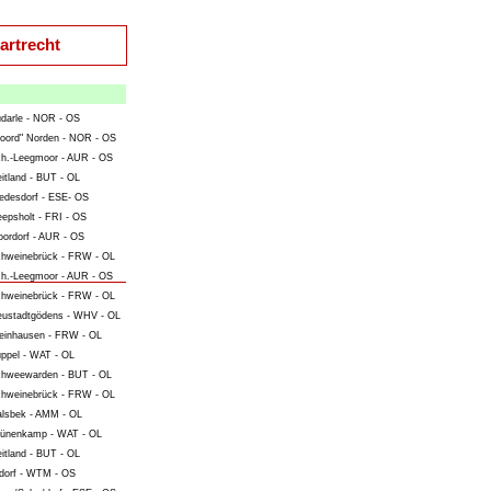
artrecht
darle - NOR - OS
oord" Norden - NOR - OS
h.-Leegmoor - AUR - OS
itland - BUT - OL
edesdorf - ESE- OS
epsholt - FRI - OS
ordorf - AUR - OS
hweinebrück - FRW - OL
h.-Leegmoor - AUR - OS
hweinebrück - FRW - OL
ustadtgödens - WHV - OL
einhausen - FRW - OL
ppel - WAT - OL
hweewarden - BUT - OL
hweinebrück - FRW - OL
lsbek - AMM - OL
ünenkamp - WAT - OL
itland - BUT - OL
dorf - WTM - OS