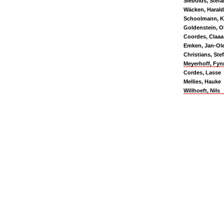
Siebolds, Stefa
Wäcken, Harald
Schoolmann, 
Goldenstein, O
Coordes, Claaa
Emken, Jan-Ol
Christians, Ste
Meyerhoff, Fyn
Cordes, Lasse
Mellies, Hauke
Willhoeft, Nils