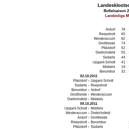
Landesklootsc
Boßelsaison 2
Landesliga M
9999
Ardorf
78
:
Reepsholt
65
:
Westeraccum
82
:
Großheide
74
:
Pfalzdorf
52
:
Dietrichsfeld
55
:
Südarle
44
:
Upgant-Schott
41
:
Middels
19
:
Berumbur
32
:
02.10.2011
Pfalzdorf
-
Upgant-Schott
Südarle
-
Reepsholt
Berumbur
-
Ardorf
Großheide
-
Westeraccum
Dietrichsfeld
-
Middels
09.10.2011
Upgant-Schott
-
Middels
Westeraccum
-
Dietrichsfeld
Ardorf
-
Großheide
Reepsholt
-
Berumbur
Pfalzdorf
-
Südarle