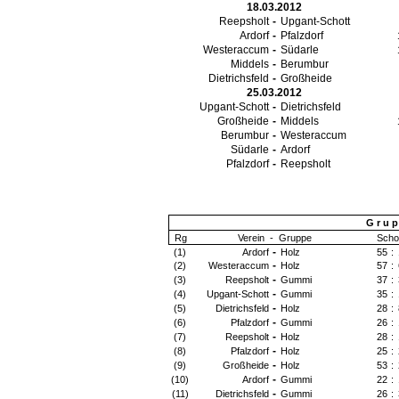
18.03.2012
Reepsholt
-
Upgant-Schott
Ardorf
-
Pfalzdorf
Westeraccum
-
Südarle
Middels
-
Berumbur
Dietrichsfeld
-
Großheide
25.03.2012
Upgant-Schott
-
Dietrichsfeld
Großheide
-
Middels
Berumbur
-
Westeraccum
Südarle
-
Ardorf
Pfalzdorf
-
Reepsholt
G r u p 
Rg
Verein
-
Gruppe
Scho
-
(1)
Ardorf
Holz
55
:
-
(2)
Westeraccum
Holz
57
:
-
(3)
Reepsholt
Gummi
37
:
-
(4)
Upgant-Schott
Gummi
35
:
-
(5)
Dietrichsfeld
Holz
28
:
-
(6)
Pfalzdorf
Gummi
26
:
-
(7)
Reepsholt
Holz
28
:
-
(8)
Pfalzdorf
Holz
25
:
-
(9)
Großheide
Holz
53
:
-
(10)
Ardorf
Gummi
22
:
-
(11)
Dietrichsfeld
Gummi
26
: