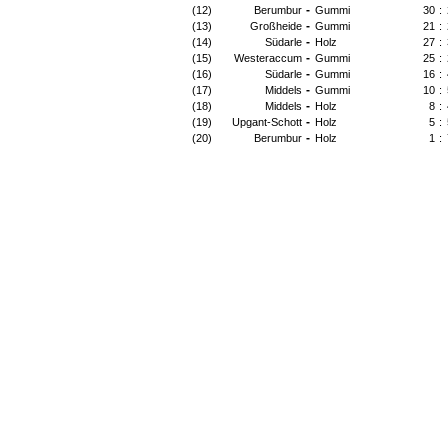
-
(12)
Berumbur
Gummi
30
:
-
(13)
Großheide
Gummi
21
:
-
(14)
Südarle
Holz
27
:
-
(15)
Westeraccum
Gummi
25
:
-
(16)
Südarle
Gummi
16
:
-
(17)
Middels
Gummi
10
:
-
(18)
Middels
Holz
8
:
-
(19)
Upgant-Schott
Holz
5
:
-
(20)
Berumbur
Holz
1
: