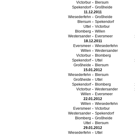
Victorbur
-
Blersum
Spekendorf
-
Großheide
11.12.2011
Wiesederfehn
-
Großheide
Blersum
-
Spekendorf
Uttel
-
Victorbur
Blomberg
-
Willen
Westersander
-
Eversmeer
18.12.2011
Eversmeer
-
Wiesederfehn
Willen
-
Westersander
Victorbur
-
Blomberg
Spekendorf
-
Uttel
Großheide
-
Blersum
15.01.2012
Wiesederfehn
-
Blersum
Großheide
-
Uttel
Spekendorf
-
Blomberg
Victorbur
-
Westersander
Willen
-
Eversmeer
22.01.2012
Willen
-
Wiesederfehn
Eversmeer
-
Victorbur
Westersander
-
Spekendorf
Blomberg
-
Großheide
Uttel
-
Blersum
29.01.2012
Wiesederfehn
-
Uttel