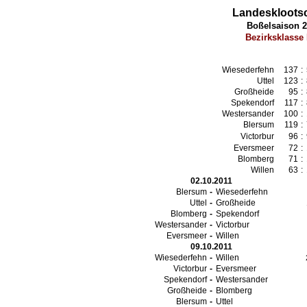
Landesklootsc
Boßelsaison 2
Bezirksklasse
9999
Wiesederfehn
137
:
Uttel
123
:
Großheide
95
:
Spekendorf
117
:
Westersander
100
:
Blersum
119
:
Victorbur
96
:
Eversmeer
72
:
Blomberg
71
:
Willen
63
:
02.10.2011
Blersum
-
Wiesederfehn
Uttel
-
Großheide
Blomberg
-
Spekendorf
Westersander
-
Victorbur
Eversmeer
-
Willen
09.10.2011
Wiesederfehn
-
Willen
Victorbur
-
Eversmeer
Spekendorf
-
Westersander
Großheide
-
Blomberg
Blersum
-
Uttel