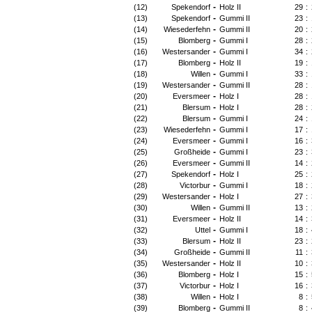
-
(12)
Spekendorf
Holz II
29
:
-
(13)
Spekendorf
Gummi II
23
:
-
(14)
Wiesederfehn
Gummi II
20
:
-
(15)
Blomberg
Gummi I
28
:
-
(16)
Westersander
Gummi I
34
:
-
(17)
Blomberg
Holz II
19
:
-
(18)
Willen
Gummi I
33
:
-
(19)
Westersander
Gummi II
28
:
-
(20)
Eversmeer
Holz I
28
:
-
(21)
Blersum
Holz I
28
:
-
(22)
Blersum
Gummi I
24
:
-
(23)
Wiesederfehn
Gummi I
17
:
-
(24)
Eversmeer
Gummi I
16
:
-
(25)
Großheide
Gummi I
23
:
-
(26)
Eversmeer
Gummi II
14
:
-
(27)
Spekendorf
Holz I
25
:
-
(28)
Victorbur
Gummi I
18
:
-
(29)
Westersander
Holz I
27
:
-
(30)
Willen
Gummi II
13
:
-
(31)
Eversmeer
Holz II
14
:
-
(32)
Uttel
Gummi I
18
:
-
(33)
Blersum
Holz II
23
:
-
(34)
Großheide
Gummi II
11
:
-
(35)
Westersander
Holz II
10
:
-
(36)
Blomberg
Holz I
15
:
-
(37)
Victorbur
Holz I
16
:
-
(38)
Willen
Holz I
8
:
-
(39)
Blomberg
Gummi II
8
: