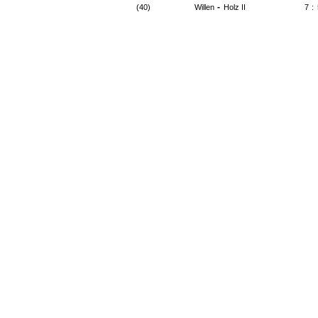
-
(40)
Willen
Holz II
7
: