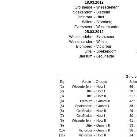
18.03.2012
Großheide
-
Wiesederfehn
Spekendorf
-
Blersum
Victorbur
-
Uttel
Willen
-
Blomberg
Eversmeer
-
Westersander
25.03.2012
Wiesederfehn
-
Eversmeer
Westersander
-
Willen
Blomberg
-
Victorbur
Uttel
-
Spekendorf
Blersum
-
Großheide
G r u p 
Rg
Verein
-
Gruppe
Scho
-
(1)
Wiesederfehn
Holz I
56
:
-
(2)
Uttel
Holz I
38
:
-
(3)
Uttel
Holz II
31
:
-
(4)
Blersum
Gummi II
42
:
-
(5)
Spekendorf
Gummi I
38
:
-
(6)
Großheide
Holz II
29
:
-
(7)
Großheide
Holz I
30
:
-
(8)
Wiesederfehn
Holz II
41
:
-
(9)
Uttel
Gummi II
33
:
-
(10)
Victorbur
Gummi II
36
:
-
(11)
Victorbur
Holz II
24
: