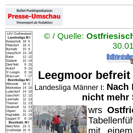
© /
Quelle:
Ostfriesisc
LKV Ostfriesland
Landesliga M I
Reepsholt
18
:
6
30.0
Pfalzdorf
18
:
6
Burhafe
15
:
9
Utarp/Sch'
14
:
10
Rahe
12
:
12
Südarle
10
:
14
Dietr'feld
9
:
15
Ardorf
9
:
15
Leegmoor befreit 
S'-Leegm.
8
:
16
W'accum
7
:
17
Bezirksliga M I
Nach 
Wiesede
18
:
6
Landesliga Männer I:
Münkeboe
14
:
10
Ludw'dorf
14
:
10
nicht mehr 
Upschört
12
:
12
Leerhafe
11
:
13
Theener
11
:
13
wrs
Ostfr
Stedesdf
11
:
13
Utgast
11
:
13
Hag'wilde
10
:
14
Tabellenfü
Upgant-S'
8
:
16
Bezirkskl. M I
Wies'fehn
19
:
5
mit einem
Großheide
16
:
8