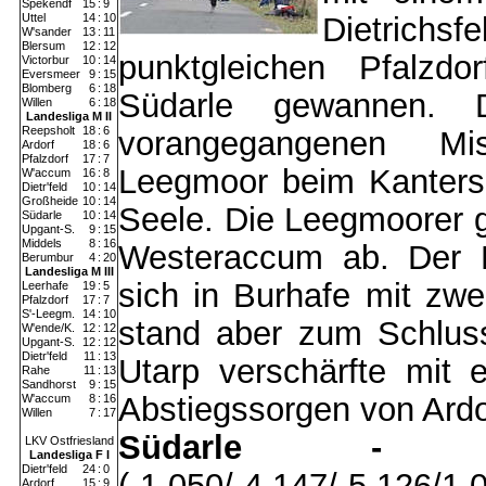
Spekendf
15
:
9
Uttel
14
:
10
Dietrichs
W'sander
13
:
11
Blersum
12
:
12
punktgleichen Pfalzdo
Victorbur
10
:
14
Eversmeer
9
:
15
Blomberg
6
:
18
Südarle gewannen.
Willen
6
:
18
Landesliga M II
Reepsholt
18
:
6
vorangegangenen Mi
Ardorf
18
:
6
Pfalzdorf
17
:
7
Leegmoor beim Kanters
W'accum
16
:
8
Dietr'feld
10
:
14
Großheide
10
:
14
Seele. Die Leegmoorer g
Südarle
10
:
14
Upgant-S.
9
:
15
Middels
8
:
16
Westeraccum ab. Der E
Berumbur
4
:
20
Landesliga M III
sich in Burhafe mit zwei
Leerhafe
19
:
5
Pfalzdorf
17
:
7
S'-Leegm.
14
:
10
stand aber zum Schlus
W'ende/K.
12
:
12
Upgant-S.
12
:
12
Dietr'feld
11
:
13
Utarp verschärfte mit 
Rahe
11
:
13
Sandhorst
9
:
15
Abstiegssorgen von Ardo
W'accum
8
:
16
Willen
7
:
17
Südarle - Pf
LKV Ostfriesland
Landesliga F I
Dietr'feld
24
:
0
(-1,050/-4,147/-5,126/
Ardorf
15
:
9