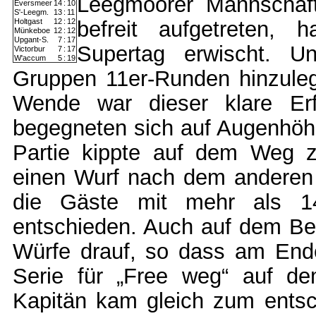
Leegmoorer Mannschaft
Eversmeer
14
:
10
S'-Leegm.
13
:
11
Holtgast
12
:
12
befreit aufgetreten,
Münkeboe
12
:
12
Upgant-S.
7
:
17
Supertag erwischt. Un
Victorbur
7
:
17
W'accum
5
:
19
Gruppen 11er-Runden hinzulege
Wende war dieser klare Er
begegneten sich auf Augenhöhe,
Partie kippte auf dem Weg 
einen Wurf nach dem anderen v
die Gäste mit mehr als 1
entschieden. Auch auf dem Be
Würfe drauf, so dass am Ende
Serie für „Free weg“ auf de
Kapitän kam gleich zum entsch