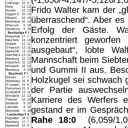
Collrunge
15
:
9
Rahe
12
:
12
Frido Walter kam der „g
Norden
12
:
12
Upgant-S.
10
:
14
überraschend“. Aber es
Ihlowerf.
10
:
14
Münkeboe
10
:
14
W'accum
6
:
18
Erfolg der Gäste. W
Sandhorst
6
:
18
Bezirksliga F I
Reepsholt
17
:
7
konzentriert geworfe
Wies'fehn
14
:
10
Südarle
13
:
11
ausgebaut“, lobte Wal
O'marsch
13
:
11
Spekendf
13
:
11
Dietr'feld II
13
:
11
Mannschaft beim Siebten
Mamburg
12
:
12
Utarp/Sch.
11
:
13
W'ende/K.
10
:
14
und Gummi II aus. Beso
Blomberg
4
:
20
Bezirkskl. F I
Holzkugel sei schwach g
Dunum
17
:
7
Akelsbarg
16
:
8
S'-Leegm.
15
:
9
der Partie auswechsel
Eversmeer
15
:
9
Großold'df
13
:
11
W'ende/N.
12
:
12
Karriere des Werfers 
Theener
10
:
14
Stedesdf
9
:
15
gestand er im Gespräch
Leerhafe
8
:
16
Menstede
5
:
19
Landesliga F II
Rahe 18:0
(6,059/1,
Hag'wilde
18
:
6
Mamburg
17
:
7
Spekendf
15
:
9