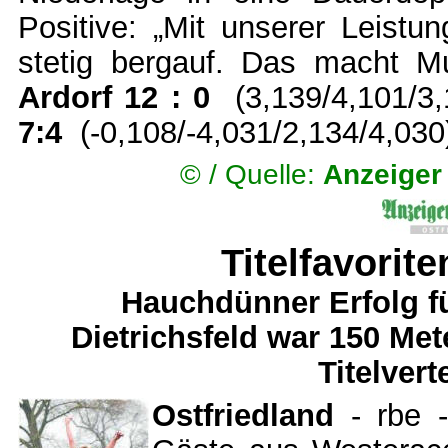
Positive: „Mit unserer Leistu
stetig bergauf. Das macht M
Ardorf 12 : 0
(3,139/4,101/3
7:4
(-0,108/-4,031/2,134/4,030
© /
Quelle:
Anzeiger
Titelfavorite
Hauchdünner Erfolg fü
Dietrichsfeld war 150 M
Titelvert
Ostfriedland
- rbe 