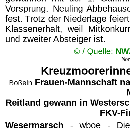
Vorsprung. Neuling Abbehausen
fest. Trotz der Niederlage feie
Klassenerhalt, weil Mitkonkur
und zweiter Absteiger ist.
© /
Quelle:
NWZ
Kreuzmoorerinne
Frauen-Mannschaft na
Boßeln
Reitland gewann in Westersch
FKV-Fi
Wesermarsch
- wboe - Die 