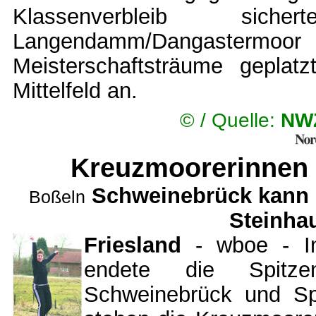
Klassenverbleib si
Langendamm/Dangaste
Meisterschaftsträume geplat
Mittelfeld an.
© /
Quelle:
NWZ
Kreuzmoorerinnen 
Schweinebrück kann L
Boßeln
Steinhau
Friesland
- wboe - In
endete die Spitzenp
Schweinebrück und Spi