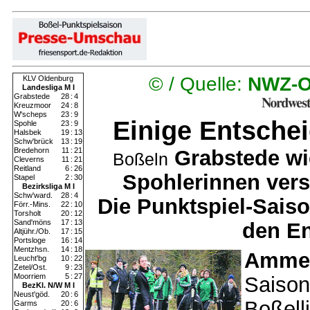
© /
Quelle:
NWZ-O
KLV Oldenburg
Landesliga M I
Grabstede
28
:
4
Kreuzmoor
24
:
8
W'scheps
23
:
9
Einige Entsche
Spohle
23
:
9
Halsbek
19
:
13
Schw'brück
13
:
19
Bredehorn
11
:
21
Grabstede wi
Boßeln
Cleverns
11
:
21
Reitland
6
:
26
Spohlerinnen vers
Stapel
2
:
30
Bezirksliga M I
Schw'ward.
28
:
4
Die Punktspiel-Saiso
Förr.-Mins.
22
:
10
Torsholt
20
:
12
Sand'möns
17
:
13
den E
Altjühr./Ob.
17
:
15
Portsloge
16
:
14
Mentzhsn.
14
:
18
Ammer
Leucht'bg
10
:
22
Zetel/Ost.
9
:
23
Moorriem
5
:
27
Saison
BezKl. N/W M I
Neust'göd.
20
:
6
Boßell
Garms
20
:
6