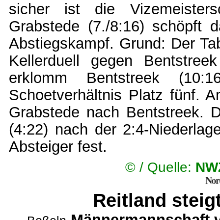
sicher ist die Vizemeisters
Grabstede (7./8:16) schöpft
Abstiegskampf. Grund: Der Tabe
Kellerduell gegen Bentstre
erklomm Bentstreek (10:
Schoetverhältnis Platz fünf. A
Grabstede nach Bentstreek. D
(4:22) nach der 2:4-Niederlag
Absteiger fest.
© /
Quelle:
NWZ
Reitland steig
Männermannschaft ve