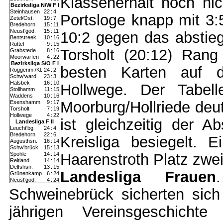
Klassenerhalt noch nic
Bezirksliga N/W F I
Steinhausen
22
:
4
Portsloge knapp mit 3:
Zetel/Ost.
19
:
7
Bredehorn
15
:
11
Neust'göd.
15
:
11
10:2 gegen das abstieg
Bentstreek
10
:
16
Ruttel
9
:
15
Torsholt (20:12) Ran
Grabstede
8
:
16
Moorwarfen
4
:
22
Bezirksliga S/O F I
besten Karten auf di
Roggenm./Kl.
24
:
2
Schw'ward.
23
:
3
Halsbek
16
:
10
Hollwege. Der Tabell
Stollhamm
11
:
15
Waddens
10
:
16
Moorburg/Hollriede deut
Esenshamm
9
:
17
Torsholt
7
:
19
Hollwege
4
:
22
ist gleichzeitig der A
Landesliga F II
Leucht'bg
24
:
4
Bredehorn
22
:
6
Kreisliga besiegelt. 
Augusthsn.
16
:
14
Schw'brück
15
:
13
Spohle
14
:
14
Haarenstroth Platz zwei
Reitland
14
:
14
Delfshsn.
13
:
15
Landesliga Frauen
Grünenkamp
6
:
24
Neust'göd.
4
:
24
Schweinebrück sicherten sich
jährigen Vereinsgeschichte