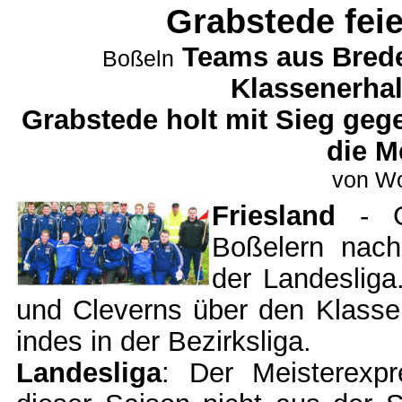
Grabstede feie
Teams aus Brede
Boßeln
Klassenerhal
Grabstede holt mit Sieg geg
die M
von Wo
Friesland
- Gr
Boßelern nach 
der Landesliga
und Cleverns über den Klassen
indes in der Bezirksliga.
Landesliga
: Der Meisterexp