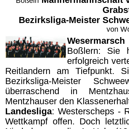
Boßeln
Grabs
Bezirksliga-Meister Schw
von Wo
Wesermarsch
Boßlern: Sie 
erfolgreich ver
Reitlandern am Tiefpunkt. S
Bezirksliga-Meister Schw
überraschend in Mentzhau
Mentzhauser den Klassenerhal
Landesliga
: Westerscheps - R
Wettkampf offen. Doch letztl