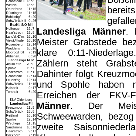
Grabstede II
18
:
8
Wiefels
18
:
8
bereit
Osterforde
11
:
15
Rüstringen
11
:
15
Bohlenbgf.
6
:
20
gefalle
Schw'brück II
0
:
26
BezKl. S/O M I
Landesliga Männer
. 
Hollwege
19
:
7
Haar'stroth
18
:
8
Lang'd.-D'm.
16
:
10
Meister Grabstede be
Vielst./Hude
16
:
10
Rosenberg
12
:
14
Waddens
10
:
16
klare 0:11-Niederla
Moorbg/Holl.
7
:
19
Abbehsn.
6
:
20
Zählern steht Grabst
Landesliga M IV
Altjühr./Ob.
20
:
6
Spohle
19
:
7
Dahinter folgt Kreuzmo
Haar'stroth
15
:
11
Grabstede
12
:
14
Leucht'bg
12
:
14
und Spohle haben 
Schw'brück
11
:
15
Halsbek
9
:
17
Torsholt
6
:
20
Erreichen der FKV-F
KLV Oldenburg
Männer
. Der Meist
Landesliga F I
Kreuzmoor
21
:
5
Schw'brück
18
:
8
Schweewarden, bezog 
Reitland
16
:
10
Spohle
12
:
14
W'scheps
11
:
15
zweite Saisonnieder
Sand'möns
10
:
16
Haar'stroth
9
:
17
Bockhorn
7
:
19