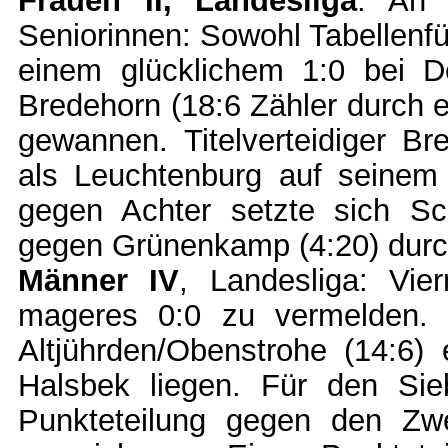
Frauen II, Landesliga
: An 
Seniorinnen: Sowohl Tabellenf
einem glücklichem 1:0 bei De
Bredehorn (18:6 Zähler durch 
gewannen. Titelverteidiger B
als Leuchtenburg auf seinem 
gegen Achter setzte sich Sc
gegen Grünenkamp (4:20) durc
Männer IV
, Landesliga: Vi
mageres 0:0 zu vermelden. S
Altjührden/Obenstrohe (14:6)
Halsbek liegen. Für den Sie
Punkteteilung gegen den Zwe