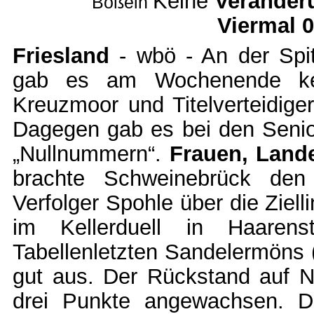
Keine
Veränder
Boßeln
Viermal 0
Friesland
- wbö - An der Spit
gab es am Wochenende kein
Kreuzmoor und Titelverteidige
Dagegen gab es bei den Senior
„Nullnummern“.
Frauen, Lande
brachte Schweinebrück den
Verfolger Spohle über die Ziel
im Kellerduell in Haarens
Tabellenletzten Sandelermöns 
gut aus. Der Rückstand auf Ni
drei Punkte angewachsen. D