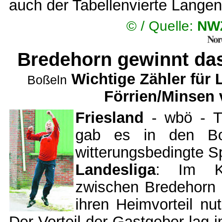
auch der Tabellenvierte Lang
© /
Quelle:
NWZ
Bredehorn gewinnt das
Wichtige Zähler für
Boßeln
Förrien/Minsen
Friesland
- wbö - Tr
gab es in den Bo
witterungsbedingte Sp
Landesliga
: Im Kel
zwischen Bredehorn u
ihren Heimvorteil nu
Der Vorteil der Gastgeber lag 