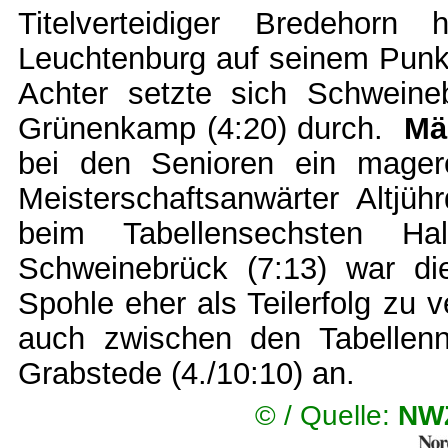
Titelverteidiger Bredehor
Leuchtenburg auf seinem Punkt
Achter setzte sich Schweine
Grünenkamp (4:20) durch.
Mä
bei den Senioren ein mager
Meisterschaftsanwärter Altjüh
beim Tabellensechsten Ha
Schweinebrück (7:13) war di
Spohle eher als Teilerfolg zu 
auch zwischen den Tabellenn
Grabstede (4./10:10) an.
© /
Quelle:
NWZ