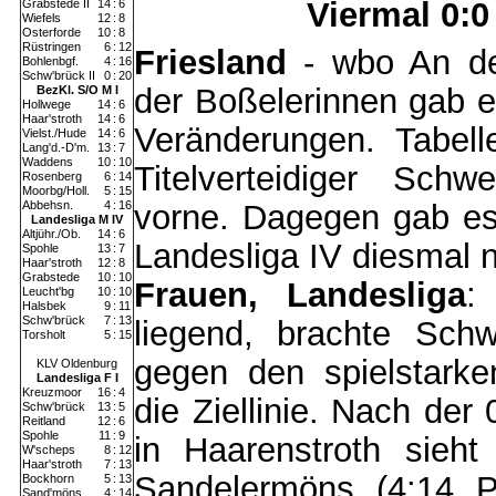
Viermal 0:0
Grabstede II
14
:
6
Wiefels
12
:
8
Osterforde
10
:
8
Rüstringen
6
:
12
Friesland
- wbo An der
Bohlenbgf.
4
:
16
Schw'brück II
0
:
20
der Boßelerinnen gab
BezKl. S/O M I
Hollwege
14
:
6
Haar'stroth
14
:
6
Veränderungen. Tabel
Vielst./Hude
14
:
6
Lang'd.-D'm.
13
:
7
Waddens
10
:
10
Titelverteidiger Schw
Rosenberg
6
:
14
Moorbg/Holl.
5
:
15
Abbehsn.
4
:
16
vorne. Dagegen gab es
Landesliga M IV
Altjühr./Ob.
14
:
6
Landesliga IV diesmal 
Spohle
13
:
7
Haar'stroth
12
:
8
Grabstede
10
:
10
Frauen, Landesliga
:
Leucht'bg
10
:
10
Halsbek
9
:
11
Schw'brück
7
:
13
liegend, brachte Sch
Torsholt
5
:
15
gegen den spielstarke
KLV Oldenburg
Landesliga F I
Kreuzmoor
16
:
4
die Ziellinie. Nach der
Schw'brück
13
:
5
Reitland
12
:
6
Spohle
11
:
9
in Haarenstroth sieht
W'scheps
8
:
12
Haar'stroth
7
:
13
Sandelermöns (4:14 P
Bockhorn
5
:
13
Sand'möns
4
:
14