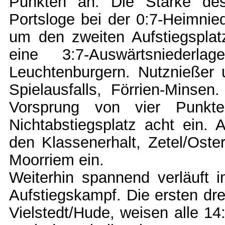
Punkten an. Die Stärke des
Portsloge bei der 0:7-Heimnie
um den zweiten Aufstiegsplatz
eine 3:7-Auswärtsniederla
Leuchtenburgern. Nutznießer
Spielausfalls, Förrien-Minsen
Vorsprung von vier Punkt
Nichtabstiegsplatz acht ein. 
den Klassenerhalt, Zetel/Oste
Moorriem ein.
Weiterhin spannend verläuft 
Aufstiegskampf. Die ersten dr
Vielstedt/Hude, weisen alle 14: