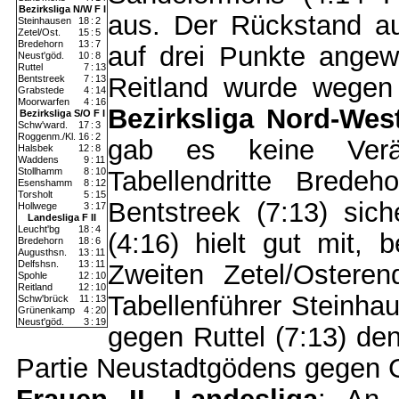
Bezirksliga N/W F I
aus. Der Rückstand au
Steinhausen
18
:
2
Zetel/Ost.
15
:
5
Bredehorn
13
:
7
auf drei Punkte ange
Neust'göd.
10
:
8
Ruttel
7
:
13
Reitland wurde wegen 
Bentstreek
7
:
13
Grabstede
4
:
14
Moorwarfen
4
:
16
Bezirksliga Nord-Wes
Bezirksliga S/O F I
Schw'ward.
17
:
3
Roggenm./Kl.
16
:
2
gab es keine Verän
Halsbek
12
:
8
Waddens
9
:
11
Stollhamm
8
:
10
Tabellendritte Brede
Esenshamm
8
:
12
Torsholt
5
:
15
Bentstreek (7:13) sich
Hollwege
3
:
17
Landesliga F II
Leucht'bg
18
:
4
(4:16) hielt gut mit
Bredehorn
18
:
6
Augusthsn.
13
:
11
Delfshsn.
13
:
11
Zweiten Zetel/Osteren
Spohle
12
:
10
Reitland
12
:
10
Tabellenführer Steinha
Schw'brück
11
:
13
Grünenkamp
4
:
20
Neust'göd.
3
:
19
gegen Ruttel (7:13) den
Partie Neustadtgödens gegen G