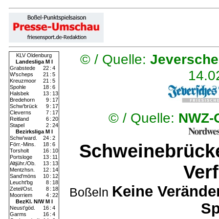
© /
Quelle:
Jeversche
KLV Oldenburg
Landesliga M I
Grabstede
22
:
4
14
.0
W'scheps
21
:
5
Kreuzmoor
21
:
5
Spohle
18
:
6
Halsbek
13
:
13
Bredehorn
9
:
17
Schw'brück
9
:
17
Cleverns
7
:
17
© /
Quelle:
NWZ-
Reitland
6
:
20
Stapel
2
:
24
Bezirksliga M I
Schw'ward.
24
:
2
Schweinebrücke
Förr.-Mins.
18
:
6
Torsholt
16
:
10
Portsloge
13
:
11
Altjühr./Ob.
13
:
13
Verf
Mentzhsn.
12
:
14
Sand'möns
10
:
12
Leucht'bg
8
:
18
Keine Verände
Boßeln
Zetel/Ost.
8
:
18
Moorriem
4
:
22
BezKl. N/W M I
Sp
Neust'göd.
16
:
4
Garms
16
:
4