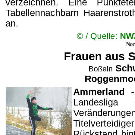
verzeichnen. Eine Punktet
Tabellennachbarn Haarenstroth
an.
© /
Quelle:
NWZ
Frauen aus 
Schw
Boßeln
Roggenmoo
A
mmerland
-
Landeslig
Veränderungen.
Titelvertei
Rückstand hin