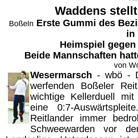
Waddens stellt
Erste Gummi des Bezir
Boßeln
in
Heimspiel gegen
Beide Mannschaften hatte
von Wo
Wesermarsch
- wbö - Da
werfenden Boßeler Re
wichtige Kellerduell mi
eine 0:7-Auswärtsplei
Reitlander immer bedroh
Schweewarden vor dem