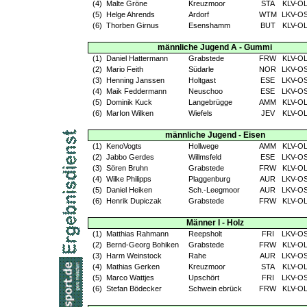
(4)
Malte Gröne
Kreuzmoor
STA
KLV-O
(5)
Helge Ahrends
Ardorf
WTM
LKV-O
(6)
Thorben Girnus
Esenshamm
BUT
KLV-O
männliche Jugend A - Gummi
(1)
Daniel Hattermann
Grabstede
FRW
KLV-O
(2)
Mario Feith
Südarle
NOR
LKV-O
(3)
Henning Janssen
Holtgast
ESE
LKV-O
(4)
Maik Feddermann
Neuschoo
ESE
LKV-O
(5)
Dominik Kuck
Langebrügge
AMM
KLV-O
(6)
MarIon Wilken
Wiefels
JEV
KLV-O
männliche Jugend - Eisen
(1)
KenoVogts
Hollwege
AMM
KLV-O
(2)
Jabbo Gerdes
Willmsfeld
ESE
LKV-O
(3)
Sören Bruhn
Grabstede
FRW
KLV-O
(4)
Wilke Philipps
Plaggenburg
AUR
LKV-O
(5)
Daniel Heiken
Sch.-Leegmoor
AUR
LKV-O
(6)
Henrik Dupiczak
Grabstede
FRW
KLV-O
Männer I - Holz
(1)
Matthias Rahmann
Reepsholt
FRI
LKV-O
(2)
Bernd-Georg Bohiken
Grabstede
FRW
KLV-O
(3)
Harm Weinstock
Rahe
AUR
LKV-O
(4)
Mathias Gerken
Kreuzmoor
STA
KLV-O
(5)
Marco Wattjes
Upschört
FRI
LKV-O
(6)
Stefan Bödecker
Schwein ebrück
FRW
KLV-O