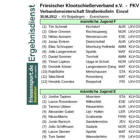
Friesischer Klootschießerverband e.V.
-
FKV
Verbandsmeisterschaft Straßenboßeln
Einzel
30.06.2012
-
KV Butjadingen
-
Esenshamm
männliche Jugend F
(1)
Tim Schmidt
Kirchdorf
AUR
LKV-O
(2)
Oliver Ommen
Rechtsupweg
NOR
LKV-O
(3)
Niklas Aumann
Westeraccum
ESE
LKV-O
(4)
Jonas Emken
Dietrichsfeld
AUR
LKV-O
(5)
Elias Schnupper
Moorburg-Hollriede
AMM
KLV-O
(6)
Jelle Langerenken
Spohle
WAT
KLV-O
(7)
Daniel Sommer
Torsholt
AMM
KLV-O
(8)
Timon Lüpkes
Upga nt-Schott
NOR
LKV-O
(9)
Dominik Köster
Langendamm-Dang
WAT
KLV-O
(10)
RaikBüthe
Mentzhausen
STA
KLV-O
(11)
SilasStindt
Rosenberg
WAT
KLV-O
(12)
Hendrik Coordes
Reepsholt
FRI
LKV-O
männliche Jugend E
(1)
Jonthe Tapken
Moorriem
STA
KLV-O
(2)
Lasse Rosenboom
Willmsfeld
ESE
LKV-O
(3)
Tammo Ubben
Ihlowerfehn
AUR
LKV-O
(4)
Alexander Gabel
Upl.- Hollen
LER
LKV-O
(5)
NikasAlberts
Grabstede
FRW
KLV-O
(6)
Justin Bartsch
Sandelermöns
JEV
KLV-O
(7)
Jelto Schiffmann
Südarle
NOR
LKV-O
(8)
Lasse Siemen
Spohle
WAT
KLV-O
(9)
Tom Seidel
Wiesederfehn
FRI
LKV-O