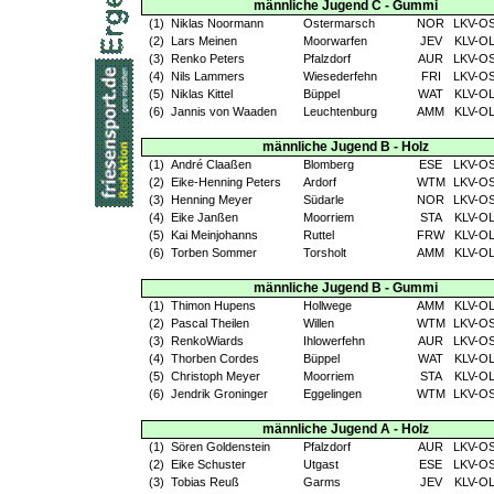
männliche Jugend C - Gummi
(1)
Niklas Noormann
Ostermarsch
NOR
LKV-O
(2)
Lars Meinen
Moorwarfen
JEV
KLV-O
(3)
Renko Peters
Pfalzdorf
AUR
LKV-O
(4)
Nils Lammers
Wiesederfehn
FRI
LKV-O
(5)
Niklas Kittel
Büppel
WAT
KLV-O
(6)
Jannis von Waaden
Leuchtenburg
AMM
KLV-O
männliche Jugend B - Holz
(1)
André Claaßen
Blomberg
ESE
LKV-O
(2)
Eike-Henning Peters
Ardorf
WTM
LKV-O
(3)
Henning Meyer
Südarle
NOR
LKV-O
(4)
Eike Janßen
Moorriem
STA
KLV-O
(5)
Kai Meinjohanns
Ruttel
FRW
KLV-O
(6)
Torben Sommer
Torsholt
AMM
KLV-O
männliche Jugend B - Gummi
(1)
Thimon Hupens
Hollwege
AMM
KLV-O
(2)
Pascal Theilen
Willen
WTM
LKV-O
(3)
RenkoWiards
Ihlowerfehn
AUR
LKV-O
(4)
Thorben Cordes
Büppel
WAT
KLV-O
(5)
Christoph Meyer
Moorriem
STA
KLV-O
(6)
Jendrik Groninger
Eggelingen
WTM
LKV-O
männliche Jugend A - Holz
(1)
Sören Goldenstein
Pfalzdorf
AUR
LKV-O
(2)
Eike Schuster
Utgast
ESE
LKV-O
(3)
Tobias Reuß
Garms
JEV
KLV-O