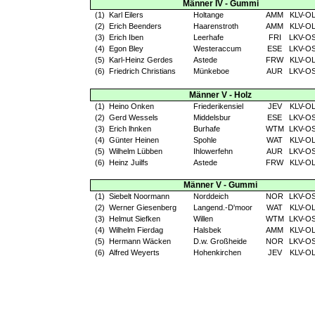
Männer IV - Gummi
(1)
Karl Eilers
Holtange
AMM
KLV-O
(2)
Erich Beenders
Haarenstroth
AMM
KLV-O
(3)
Erich Iben
Leerhafe
FRI
LKV-O
(4)
Egon Bley
Westeraccum
ESE
LKV-O
(5)
Karl-Heinz Gerdes
Astede
FRW
KLV-O
(6)
Friedrich Christians
Münkeboe
AUR
LKV-O
Männer V - Holz
(1)
Heino Onken
Friederikensiel
JEV
KLV-O
(2)
Gerd Wessels
Middelsbur
ESE
LKV-O
(3)
Erich lhnken
Burhafe
WTM
LKV-O
(4)
Günter Heinen
Spohle
WAT
KLV-O
(5)
Wilhelm Lübben
Ihlowerfehn
AUR
LKV-O
(6)
Heinz Juilfs
Astede
FRW
KLV-O
Männer V - Gummi
(1)
Siebelt Noormann
Norddeich
NOR
LKV-O
(2)
Werner Giesenberg
Langend.-D'moor
WAT
KLV-O
(3)
Helmut Siefken
Willen
WTM
LKV-O
(4)
Wilhelm Fierdag
Halsbek
AMM
KLV-O
(5)
Hermann Wäcken
D.w. Großheide
NOR
LKV-O
(6)
Alfred Weyerts
Hohenkirchen
JEV
KLV-O