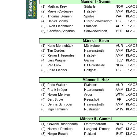
Männer I - Gummi
(1)
Mathias Krey
Südarle
NOR
LKV-O
(2)
Marvin Coldewey
Halsbek
AMM
KLV-O
(3)
Thomas Siemen
Spohle
WAT
KLV-O
(4)
Daniel Bohms
Utarp/Schweindorf
ESE
LKV-O
(5)
Sven Eisenhauer
Pfalzdorf
AUR
LKV-O
(6)
Christian Sandkuhl
Schweewarden
BUT
KLV-O
Männer - Eisen
(1)
Keno Mennebäck
Münkeboe
AUR
LKV-O
(2)
Tim Cordes
Haarenstroth
AMM
KLV-O
(3)
Reiner Hiljegerdes
Halsbek
AMM
KLV-O
(4)
Lars Wagner
Garms
JEV
KLV-O
(5)
Ralf Look
B.f.Großheide
NOR
LKV-O
(6)
Friso Fischer
Holtgast
ESE
LKV-O
Männer II - Holz
(1)
Frido Walter*
Pfalzdorf
AUR
LKV-O
(2)
Frank Krüger
Haarenstroth
AMM
KLV-O
(3)
Holger Menken
Ardorf
WTM
LKV-O
(4)
Bert Stroje
Reepsholt
FRI
LKV-O
(5)
Dennis Schröder
Haarenstroth
AMM
KLV-O
(6)
Ingo Tammen
Rüstringen
WHV
KLV-O
Männer II - Gummi
(1)
Oswald Rosenboom
Ostermoordorf
NOR
LKV-O
(2)
Hartmut Reinken
Langend.-D'moor
WAT
KLV-O
(3)
Holger Busch
Reitland
BUT
KLV-O