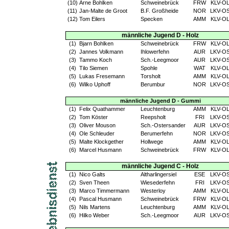
(10)
Arne Bohlken
Schweinebrück
FRW
KLV-O
(11)
Jan-Malte de Groot
B.F. Großheide
NOR
LKV-O
(12)
Tom Eilers
Specken
AMM
KLV-O
männliche Jugend D - Holz
(1)
Bjarn Bohlken
Schweinebrück
FRW
KLV-O
(2)
Jannes Volkmann
Ihlowerfehn
AUR
LKV-O
(3)
Tammo Koch
Sch.-Leegmoor
AUR
LKV-O
(4)
Tilo Siemen
Spohle
WAT
KLV-O
(5)
Lukas Fresemann
Torsholt
AMM
KLV-O
(6)
Wilko Uphoff
Berumbur
NOR
LKV-O
männliche Jugend D - Gummi
(1)
Felix Quathammer
Leuchtenburg
AMM
KLV-O
(2)
Tom Köster
Reepsholt
FRI
LKV-O
(3)
Oliver Mouson
Sch.-Ostersander
AUR
LKV-O
(4)
Ole Schleuder
Berumerfehn
NOR
LKV-O
(5)
Malte Klockgether
Hollwege
AMM
KLV-O
(6)
Marcel Husmann
Schweinebrück
FRW
KLV-O
männliche Jugend C - Holz
(1)
Nico Galts
Altharlingersiel
ESE
LKV-O
(2)
Sven Theen
Wiesederfehn
FRI
LKV-O
(3)
Marco Timmermann
Westerloy
AMM
KLV-O
(4)
Pascal Husmann
Schweinebrück
FRW
KLV-O
(5)
Nils Martens
Leuchtenburg
AMM
KLV-O
(6)
Hilko Weber
Sch.-Leegmoor
AUR
LKV-O